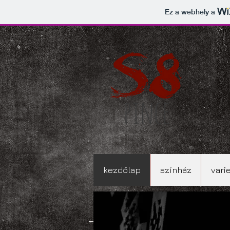
Ez a webhely a
kezdőlap
színház
vari