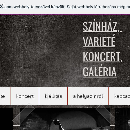
.com
webhely-tervezővel készült. Saját webhely létrehozása még 
SZÍNHÁZ,
VARIETÉ
KONCERT,
GALÉRIA
eté
koncert
kiállítás
a helyszínről
kapcso