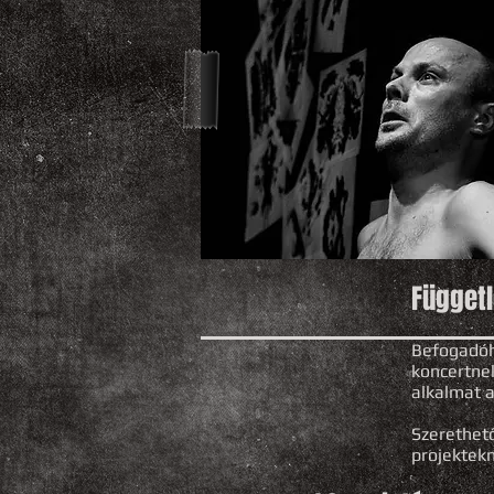
Függetl
Befogadóh
koncertne
alkalmat a
Szerethet
projektek