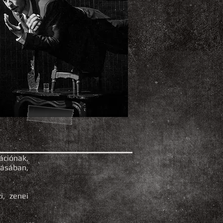
ációnak,
ásában,
i, zenei