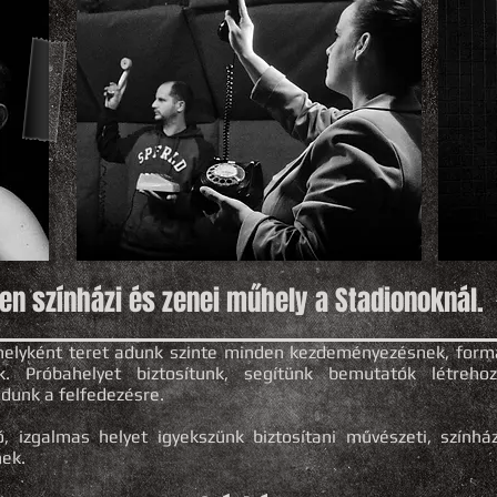
en színházi és zenei műhely a Stadionoknál.
elyként teret adunk szinte minden kezdeményezésnek, form
k. Próbahelyet biztosítunk, segítünk bemutatók létrehoz
dunk a felfedezésre.
ő, izgalmas helyet igyekszünk biztosítani művészeti, színház
nek.