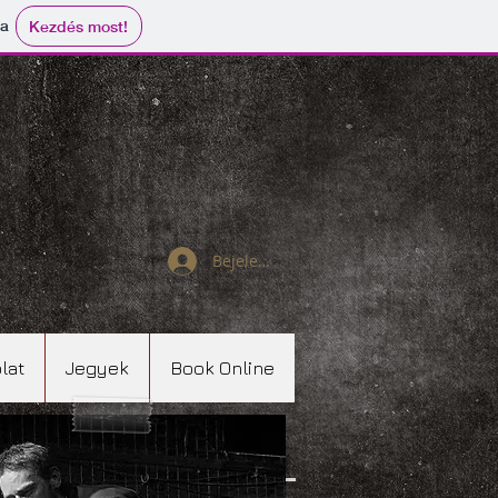
ma
Kezdés most!
Bejelentkezés
lat
Jegyek
Book Online